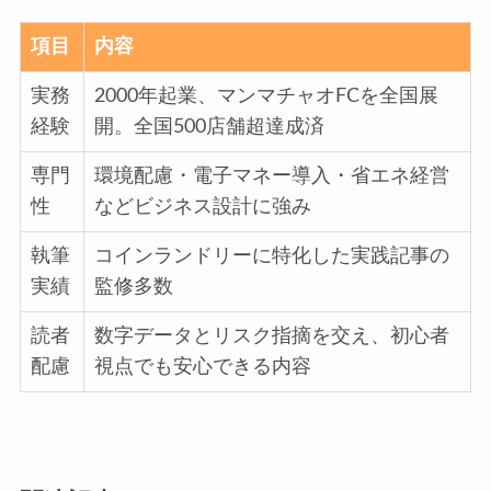
項目
内容
実務
2000年起業、マンマチャオFCを全国展
経験
開。全国500店舗超達成済
専門
環境配慮・電子マネー導入・省エネ経営
性
などビジネス設計に強み
執筆
コインランドリーに特化した実践記事の
実績
監修多数
読者
数字データとリスク指摘を交え、初心者
配慮
視点でも安心できる内容