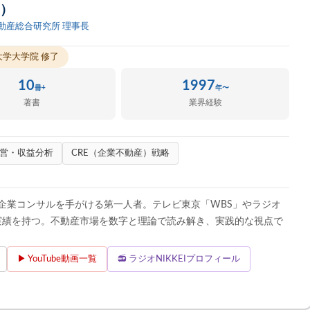
じ）
動産総合研究所 理事長
大学大学院 修了
10
1997
冊+
年〜
著書
業界経験
営・収益分析
CRE（企業不動産）戦略
企業コンサルを手がける第一人者。テレビ東京「WBS」やラジオ
講演実績を持つ。不動産市場を数字と理論で読み解き、実践的な視点で
▶ YouTube動画一覧
📻 ラジオNIKKEIプロフィール