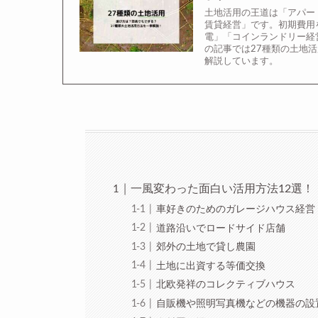
土地活用の王道は「アパー
賃貸経営」です。初期費用
電」「コインランドリー経
の記事では27種類の土地
解説しています。
一風変わった面白い活用方法12選！
車好きのためのガレージハウス経営
道路沿いでロードサイド店舗
郊外の土地で貸し農園
土地に出資する等価交換
北欧発祥のコレクティブハウス
自販機や照明写真機などの機器の設