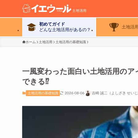
初めてガイド
土地活
どんな土地活用があるの？
ホーム
土地活用
土地活用の基礎知識
一風変わった面白い土地活用のア
できる⁉
2026-08-06
吉崎 誠二（よしざき せい
土地活用の基礎知識