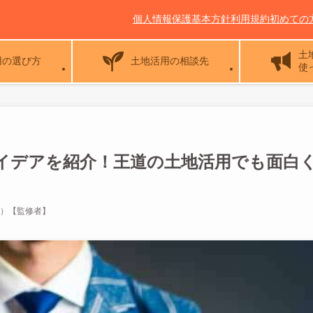
個人情報保護基本方針
利用規約
初めての
土
用の選び方
土地活用の相談先
使
イデアを紹介！王道の土地活用でも面白
じ）【監修者】