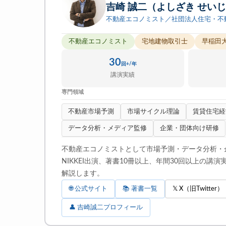
吉崎 誠二（よしざき せい
不動産エコノミスト／社団法人住宅・不
不動産エコノミスト
宅地建物取引士
早稲田
30
回+/年
講演実績
専門領域
不動産市場予測
市場サイクル理論
賃貸住宅経
データ分析・メディア監修
企業・団体向け研修
不動産エコノミストとして市場予測・データ分析・
NIKKEI出演、著書10冊以上、年間30回以上の
解説します。
🌐 公式サイト
📚 著書一覧
𝕏 X（旧Twitter）
👤 吉崎誠二プロフィール