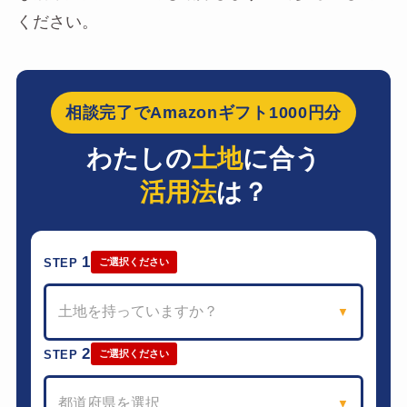
ください。
相談完了でAmazonギフト1000円分
わたしの
土地
に合う
活用法
は？
1
STEP
ご選択ください
土地を持っていますか？
▼
2
STEP
ご選択ください
都道府県を選択
▼