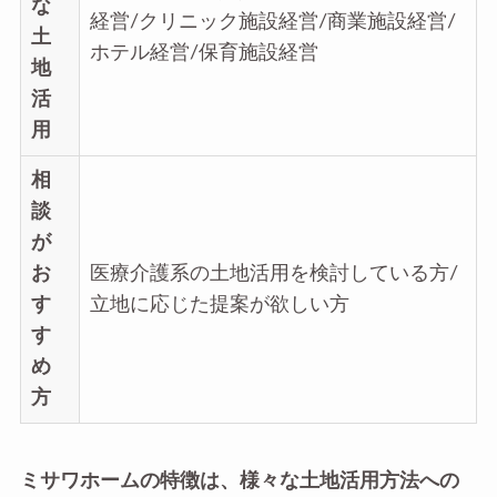
な
経営/クリニック施設経営/商業施設経営/
土
ホテル経営/保育施設経営
地
活
用
相
談
が
お
医療介護系の土地活用を検討している方/
す
立地に応じた提案が欲しい方
す
め
方
ミサワホームの特徴は、様々な土地活用方法への