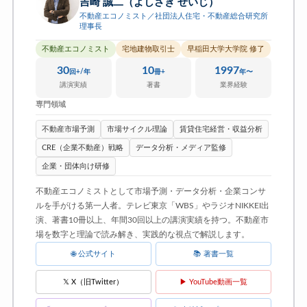
吉崎 誠二（よしざき せいじ）
不動産エコノミスト／社団法人住宅・不動産総合研究所
理事長
不動産エコノミスト
宅地建物取引士
早稲田大学大学院 修了
30
10
1997
回+/年
冊+
年〜
講演実績
著書
業界経験
専門領域
不動産市場予測
市場サイクル理論
賃貸住宅経営・収益分析
CRE（企業不動産）戦略
データ分析・メディア監修
企業・団体向け研修
不動産エコノミストとして市場予測・データ分析・企業コンサ
ルを手がける第一人者。テレビ東京「WBS」やラジオNIKKEI出
演、著書10冊以上、年間30回以上の講演実績を持つ。不動産市
場を数字と理論で読み解き、実践的な視点で解説します。
🌐 公式サイト
📚 著書一覧
𝕏 X（旧Twitter）
▶ YouTube動画一覧