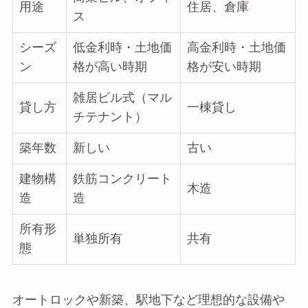
用途
住居、倉庫
ス
シーズ
低金利時・土地価
高金利時・土地価
ン
格が高い時期
格が安い時期
雑居ビル式（マル
貸し方
一棟貸し
チテナント）
築年数
新しい
古い
建物構
鉄筋コンクリート
木造
造
造
所有形
単独所有
共有
態
オートロックや新築、駅地下など理想的な設備や