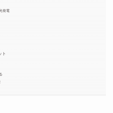
光発電
ット
る
！