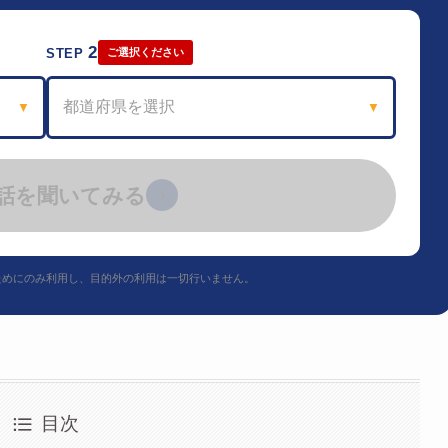
2
STEP
ご選択ください
都道府県を選択
▼
▼
話を聞いてみる
›
ためにのみ利用し、目的外の利用は一切行いません。
目次