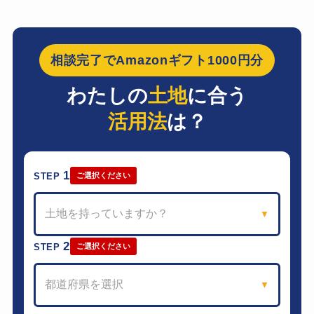
相談完了でAmazonギフト1000円分
わたしの
土地
に合う
活用法
は？
1
STEP
ご選択ください
土地を持っていますか？
▼
2
STEP
ご選択ください
都道府県を選択
▼