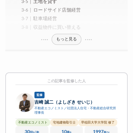
土地を貸す
ロードサイド店舗経営
駐車場経営
収益物件に買い替える
もっと見る
この記事を監修した人
監修
吉崎 誠二（よしざき せいじ）
不動産エコノミスト／社団法人住宅・不動産総合研究所
理事長
不動産エコノミスト
宅地建物取引士
早稲田大学大学院 修了
30
10
1997
回+/年
冊+
年〜