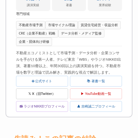
講演実績
著書
業界経験
専門領域
不動産市場予測
市場サイクル理論
賃貸住宅経営・収益分析
CRE（企業不動産）戦略
データ分析・メディア監修
企業・団体向け研修
不動産エコノミストとして市場予測・データ分析・企業コンサ
ルを手がける第一人者。テレビ東京「WBS」やラジオNIKKEI出
演、著書10冊以上、年間30回以上の講演実績を持つ。不動産市
場を数字と理論で読み解き、実践的な視点で解説します。
🌐 公式サイト
📚 著書一覧
𝕏 X（旧Twitter）
▶ YouTube動画一覧
📻 ラジオNIKKEIプロフィール
👤 吉崎誠二プロフィール