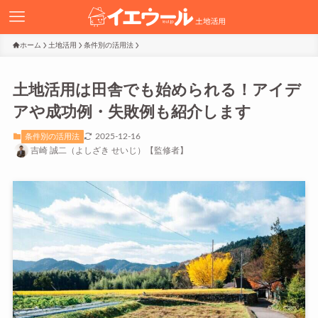
ホーム
土地活用
条件別の活用法
土地活用は田舎でも始められる！アイデ
アや成功例・失敗例も紹介します
2025-12-16
条件別の活用法
吉崎 誠二（よしざき せいじ）【監修者】