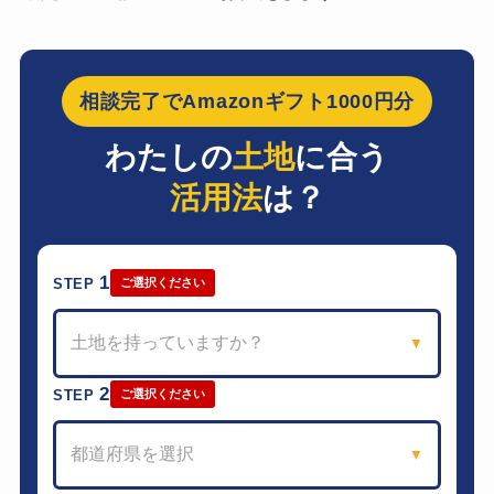
相談完了でAmazonギフト1000円分
わたしの
土地
に合う
活用法
は？
1
STEP
ご選択ください
土地を持っていますか？
▼
2
STEP
ご選択ください
都道府県を選択
▼