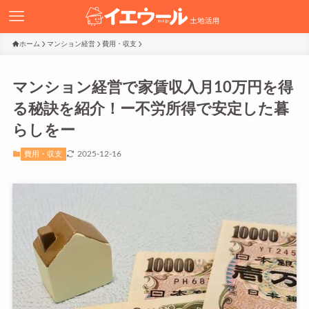
ホーム
マンション経営
費用・収支
マンション経営で家賃収入月10万円を得
る秘訣を紹介！ー不労所得で安定した暮
らしをー
2025-12-16
費用・収支