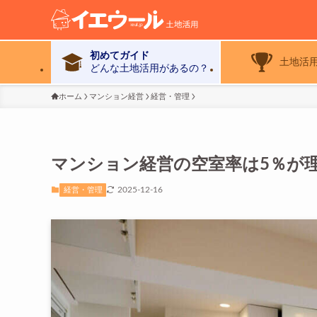
初めてガイド
土地活
どんな土地活用があるの？
ホーム
マンション経営
経営・管理
マンション経営の空室率は5％が
2025-12-16
経営・管理