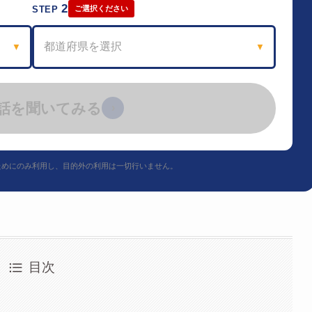
2
STEP
ご選択ください
都道府県を選択
▼
▼
話を聞いてみる
›
ためにのみ利用し、目的外の利用は一切行いません。
目次