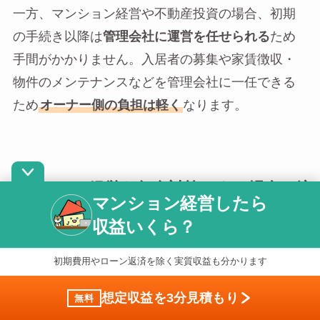
一方、マンション経営や不動産投資の場合、初期
の手続き以降は
管理会社に運営を任せられる
ため
手間がかかりません。入居者の募集や家賃徴収・
物件のメンテナンスなどを管理会社に一任できる
ため
オーナー側の負担は軽く
なります。
マンション経営を年金対策にする場合の注
マンション経営したら
意点は5つ
収益いくら？
初期費用やローン返済を除く実質収益も分かります
マンション経営は年金対策として効果的ですが、
失敗しないよう注意すべき点もあります。具体的
想定収益を3分見積もり
無料
には以下5つの注意点を押さえておきましょう。