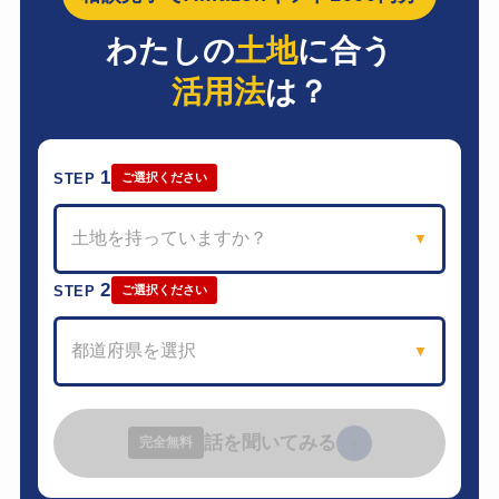
わたしの
土地
に合う
活用法
は？
1
STEP
ご選択ください
土地を持っていますか？
▼
2
STEP
ご選択ください
都道府県を選択
▼
話を聞いてみる
›
完全無料