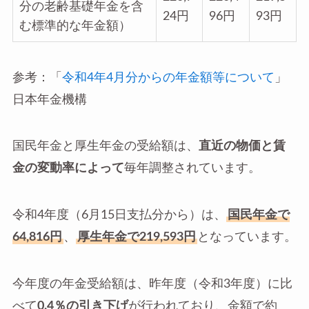
分の老齢基礎年金を含
24円
96円
93円
む標準的な年金額）
参考：「
令和4年4月分からの年金額等について
」
日本年金機構
国民年金と厚生年金の受給額は、
直近の物価と賃
金の変動率によって
毎年調整されています。
令和4年度（6月15日支払分から）は、
国民年金で
64,816円
、
厚生年金で219,593円
となっています。
今年度の年金受給額は、昨年度（令和3年度）に比
べて
0.4％の引き下げ
が行われており、金額で約