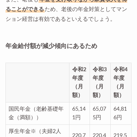
ることができる
ため、老後の年金対策としてマン
ション経営は有効であるといえるでしょう。
年金給付額が減少傾向にあるため
令和2
令和3
令和4
年度
年度
年度
（月
（月
（月
額）
額）
額）
国民年金（老齢基礎年
65,14
65,07
64,81
金（満額））
1円
5円
6円
厚生年金※（夫婦2人
220,7
220,4
219,5