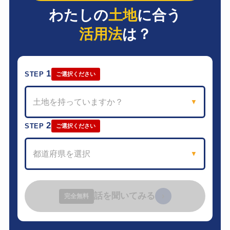
わたしの
土地
に合う
活用法
は？
1
STEP
ご選択ください
土地を持っていますか？
▼
2
STEP
ご選択ください
都道府県を選択
▼
話を聞いてみる
›
完全無料