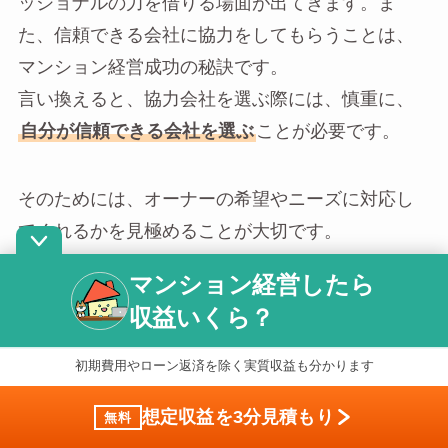
ッショナルの力を借りる場面が出てきます。ま
た、信頼できる会社に協力をしてもらうことは、
マンション経営成功の秘訣です。
言い換えると、協力会社を選ぶ際には、慎重に、
自分が信頼できる会社を選ぶ
ことが必要です。
そのためには、オーナーの希望やニーズに対応し
てくれるかを見極めることが大切です。
会社都合を押し付けてきたり、問題発生時に連絡
マンション経営したら
が取れなくなる会社では困ります。
収益いくら？
また、詐欺まがいの会社に騙されないためにも、
過去の実績だけではなく、関連会社や系列会社、
初期費用やローン返済を除く実質収益も分かります
本社などの経営状態や実績を確認する
ことも大切
想定収益を3分見積もり
無料
です。