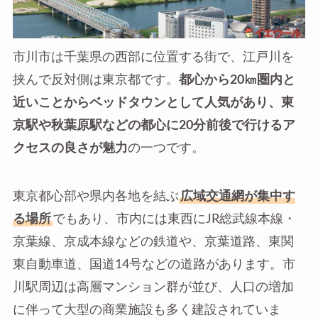
市川市は千葉県の西部に位置する街で、江戸川を
挟んで反対側は東京都です。
都心から20㎞圏内と
近いことからベッドタウンとして人気があり、東
京駅や秋葉原駅などの都心に20分前後で行けるア
クセスの良さが魅力
の一つです。
東京都心部や県内各地を結ぶ
広域交通網が集中す
る場所
でもあり、市内には東西にJR総武線本線・
京葉線、京成本線などの鉄道や、京葉道路、東関
東自動車道、国道14号などの道路があります。市
川駅周辺は高層マンション群が並び、人口の増加
に伴って大型の商業施設も多く建設されていま