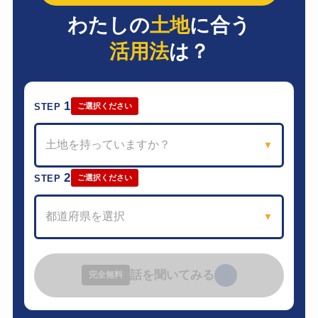
わたしの
土地
に合う
活用法
は？
1
STEP
ご選択ください
土地を持っていますか？
▼
2
STEP
ご選択ください
都道府県を選択
▼
話を聞いてみる
›
完全無料