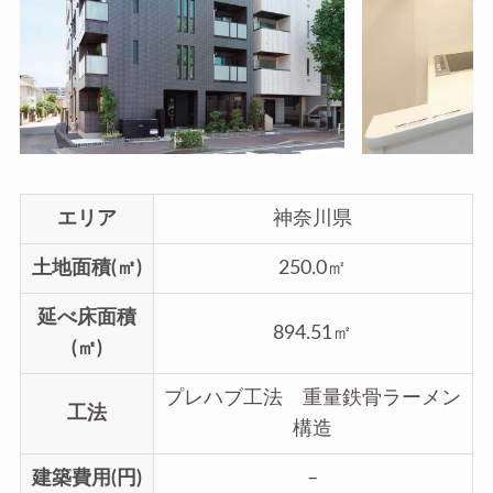
エリア
神奈川県
土地面積(㎡)
250.0㎡
延べ床面積
894.51㎡
(㎡)
プレハブ工法 重量鉄骨ラーメン
工法
構造
建築費用(円)
–