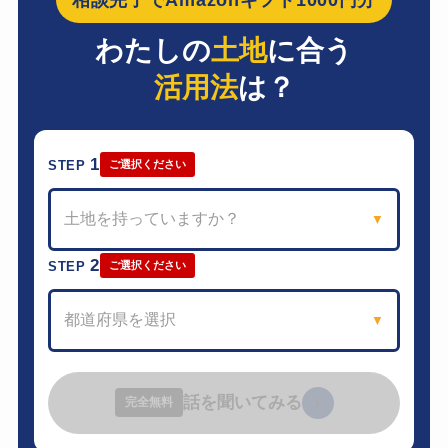
わたしの
土地
に合う
活用法
は？
1
STEP
ご選択ください
土地を持っていますか？
▼
2
STEP
ご選択ください
都道府県を選択
▼
話を聞いてみる
›
完全無料