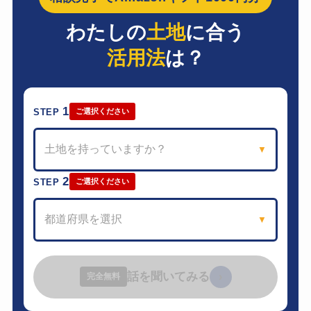
わたしの
土地
に合う
活用法
は？
1
STEP
ご選択ください
土地を持っていますか？
▼
2
STEP
ご選択ください
都道府県を選択
▼
話を聞いてみる
›
完全無料