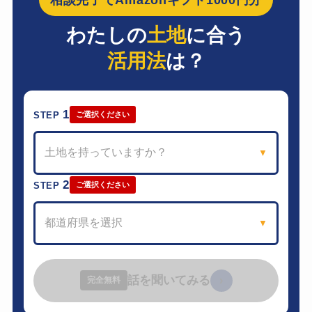
わたしの
土地
に合う
活用法
は？
1
STEP
ご選択ください
土地を持っていますか？
▼
2
STEP
ご選択ください
都道府県を選択
▼
話を聞いてみる
›
完全無料