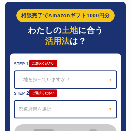
相談完了でAmazonギフト1000円分
わたしの
土地
に合う
活用法
は？
1
STEP
ご選択ください
土地を持っていますか？
▼
2
STEP
ご選択ください
都道府県を選択
▼