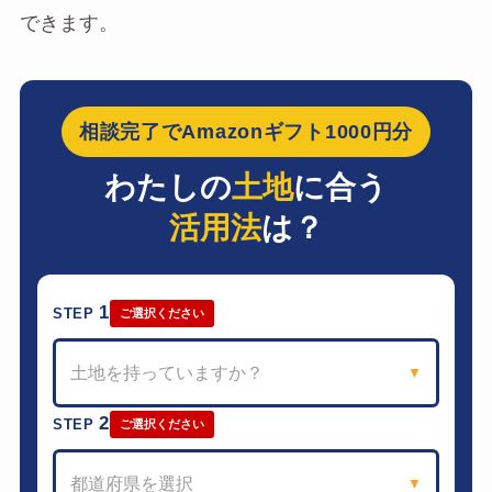
できます。
相談完了でAmazonギフト1000円分
わたしの
土地
に合う
活用法
は？
1
STEP
ご選択ください
土地を持っていますか？
▼
2
STEP
ご選択ください
都道府県を選択
▼