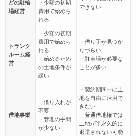
どの駐輪
・少額の初期
できない
場経営
費用で始めら
れる
・少額の初期
費用で始めら
・借り手が見つか
トランク
れる
りづらい
ルーム経
・始めるため
・駐車場が必要な
営
の土地条件が
ことが多い
緩い
・契約期間中は土
地を自由に活用で
・借り入れが
きない
不要
借地事業
・普通借地権では
・管理の手間
土地が半永久的に
が少ない
返還されない可能