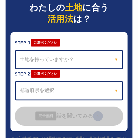
わたしの
土地
に合う
活用法
は？
1
STEP
ご選択ください
土地を持っていますか？
▼
2
STEP
ご選択ください
都道府県を選択
▼
話を聞いてみる
›
完全無料
※ご入力情報はサービス提供のためにのみ利用し、目的外の利用は一切行い