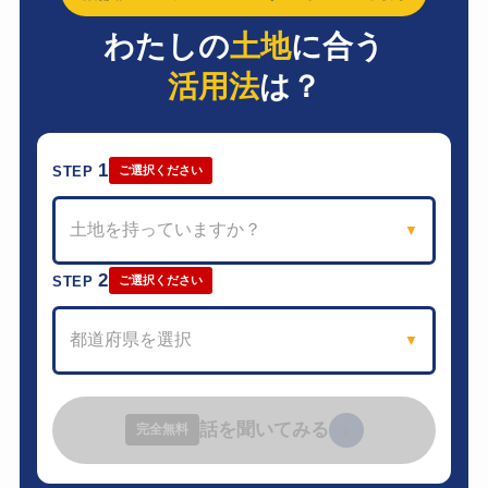
わたしの
土地
に合う
活用法
は？
1
STEP
ご選択ください
土地を持っていますか？
▼
2
STEP
ご選択ください
都道府県を選択
▼
話を聞いてみる
›
完全無料