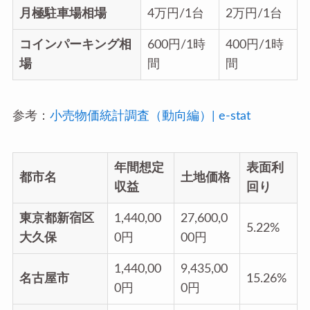
月極駐車場相場
4万円/1台
2万円/1台
コインパーキング相
600円/1時
400円/1時
場
間
間
参考：
小売物価統計調査（動向編）| e-stat
年間想定
表面利
都市名
土地価格
収益
回り
東京都新宿区
1,440,00
27,600,0
5.22%
大久保
0円
00円
1,440,00
9,435,00
名古屋市
15.26%
0円
0円