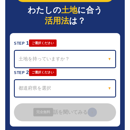
わたしの
土地
に合う
活用法
は？
1
STEP
ご選択ください
土地を持っていますか？
▼
2
STEP
ご選択ください
都道府県を選択
▼
話を聞いてみる
›
完全無料