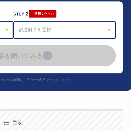
2
STEP
ご選択ください
都道府県を選択
▼
▼
話を聞いてみる
›
ためにのみ利用し、目的外の利用は一切行いません。
目次