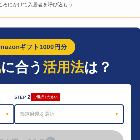
ころにかけて入居者を呼び込もう
azonギフト1000円分
地
に合う
活用法
は？
2
STEP
ご選択ください
都道府県を選択
▼
▼