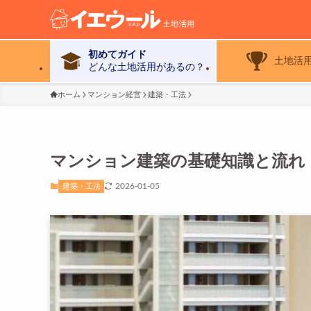
初めてガイド
土地活
どんな土地活用があるの？
ホーム
マンション経営
建築・工法
マンション建築の基礎知識と流れ
2026-01-05
建築・工法