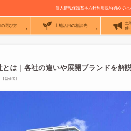
個人情報保護基本方針
利用規約
初めての
土
用の選び方
土地活用の相談先
使
社とは｜各社の違いや展開ブランドを解
）【監修者】