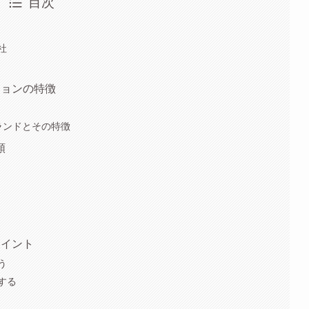
目次
社
ションの特徴
ランドとその特徴
類
ポイント
う
する