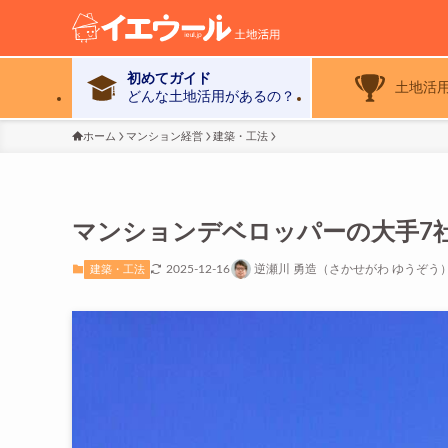
初めてガイド
土地活
どんな土地活用があるの？
ホーム
マンション経営
建築・工法
マンションデベロッパーの大手7
2025-12-16
逆瀬川 勇造（さかせがわ ゆうぞう
建築・工法