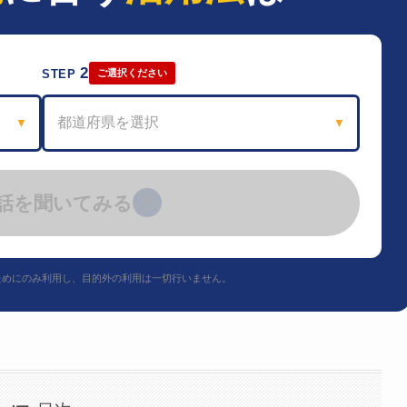
2
STEP
ご選択ください
都道府県を選択
▼
▼
話を聞いてみる
›
ためにのみ利用し、目的外の利用は一切行いません。