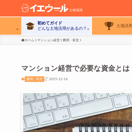
初めてガイド
土地活
どんな土地活用があるの？
ホーム
マンション経営
費用・収支
マンション経営で必要な資金とは
2025-12-16
費用・収支