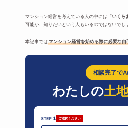
マンション経営を考えている人の中には「
いくら
可能か、知りたいという人もいるのではないでし
本記事では
マンション経営を始める際に必要な自
相談完了でAm
わたしの
土
1
STEP
ご選択ください