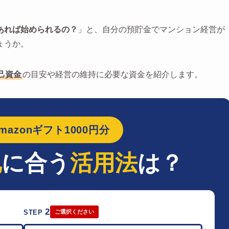
あれば始められるの？
」と、自分の預貯金でマンション経営が
ょうか。
己資金
の目安や経営の維持に必要な資金を紹介します。
azonギフト1000円分
地
に合う
活用法
は？
2
STEP
ご選択ください