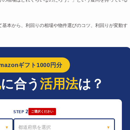
て基本から、利回りの相場や物件選びのコツ、利回りが変動す
azonギフト1000円分
地
に合う
活用法
は？
2
STEP
ご選択ください
都道府県を選択
▼
▼