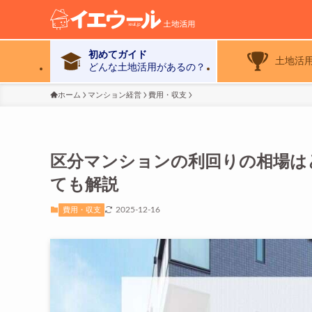
初めてガイド
土地活
どんな土地活用があるの？
ホーム
マンション経営
費用・収支
区分マンションの利回りの相場は
ても解説
2025-12-16
費用・収支