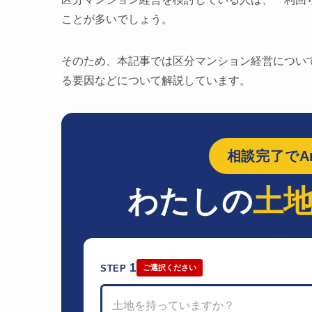
ことが多いでしょう。
そのため、本記事では区分マンション経営につい
る要因などについて解説しています。
相談完了でAm
わたしの
土
1
STEP
ご選択ください
土地を持っていますか？