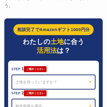
う。
相談完了でAmazonギフト1000円分
わたしの
土地
に合う
活用法
は？
1
STEP
ご選択ください
土地を持っていますか？
▼
2
STEP
ご選択ください
都道府県を選択
▼