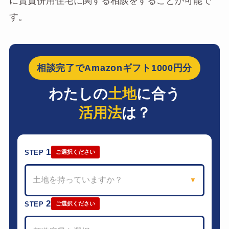
に賃貸併用住宅に関する相談をすることが可能で
す。
相談完了でAmazonギフト1000円分
わたしの
土地
に合う
活用法
は？
1
STEP
ご選択ください
土地を持っていますか？
▼
2
STEP
ご選択ください