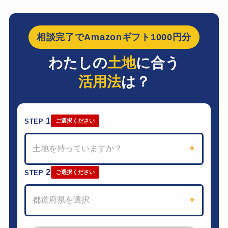
相談完了でAmazonギフト1000円分
わたしの
土地
に合う
活用法
は？
1
STEP
ご選択ください
土地を持っていますか？
▼
2
STEP
ご選択ください
都道府県を選択
▼