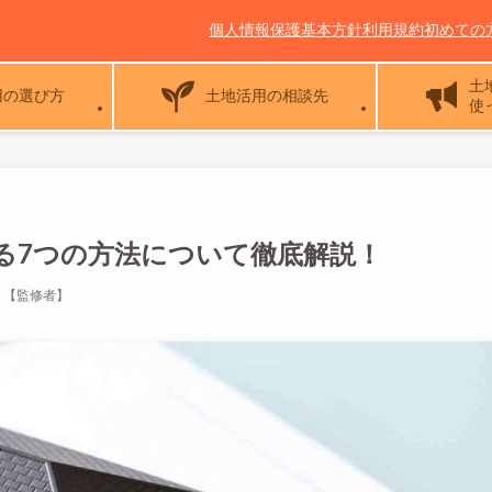
個人情報保護基本方針
利用規約
初めての
土
用の選び方
土地活用の相談先
使
る7つの方法について徹底解説！
）【監修者】