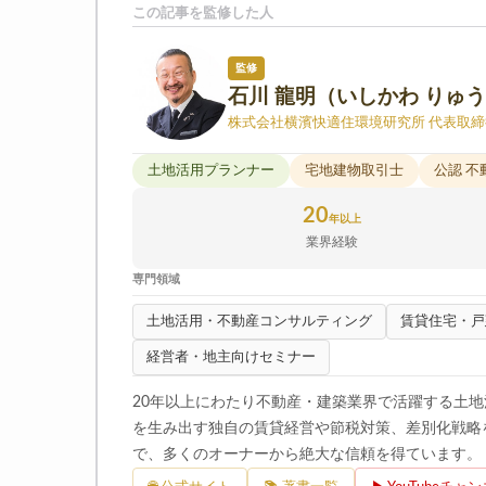
この記事を監修した人
監修
石川 龍明（いしかわ りゅ
株式会社横濱快適住環境研究所 代表取締
土地活用プランナー
宅地建物取引士
公認 
20
年以上
業界経験
専門領域
土地活用・不動産コンサルティング
賃貸住宅・戸
経営者・地主向けセミナー
20年以上にわたり不動産・建築業界で活躍する土
を生み出す独自の賃貸経営や節税対策、差別化戦略
で、多くのオーナーから絶大な信頼を得ています。