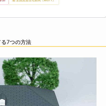
ンネル
📰 全国賃貸住宅新聞（with T）
る7つの方法