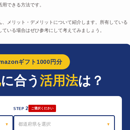
活用できる方法です。
ん、メリット・デメリットについて紹介します。所有している
している場合はぜひ参考にして考えてみましょう。
azonギフト1000円分
地
に合う
活用法
は？
2
STEP
ご選択ください
都道府県を選択
▼
▼