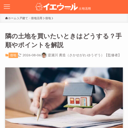
ホーム
戸建て・借地活用
借地
隣の土地を買いたいときはどうする？手
順やポイントを解説
2026-08-06
逆瀬川 勇造（さかせがわ ゆうぞう）【監修者】
借地