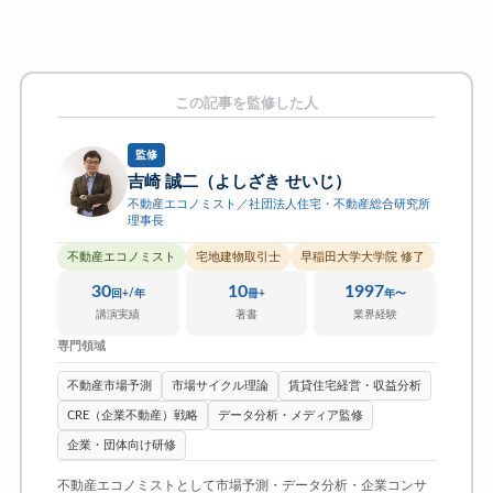
この記事を監修した人
監修
吉崎 誠二（よしざき せいじ）
不動産エコノミスト／社団法人住宅・不動産総合研究所
理事長
不動産エコノミスト
宅地建物取引士
早稲田大学大学院 修了
30
10
1997
回+/年
冊+
年〜
講演実績
著書
業界経験
専門領域
不動産市場予測
市場サイクル理論
賃貸住宅経営・収益分析
CRE（企業不動産）戦略
データ分析・メディア監修
企業・団体向け研修
不動産エコノミストとして市場予測・データ分析・企業コンサ