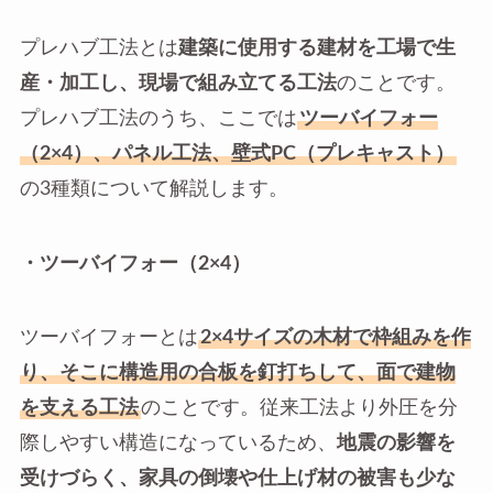
プレハブ工法とは
建築に使用する建材を工場で生
産・加工し、現場で組み立てる工法
のことです。
プレハブ工法のうち、ここでは
ツーバイフォー
（2×4）、パネル工法、壁式PC（プレキャスト）
の3種類について解説します。
・ツーバイフォー（2×4）
ツーバイフォーとは
2×4サイズの木材で枠組みを作
り、そこに構造用の合板を釘打ちして、面で建物
を支える工法
のことです。従来工法より外圧を分
際しやすい構造になっているため、
地震の影響を
受けづらく、家具の倒壊や仕上げ材の被害も少な