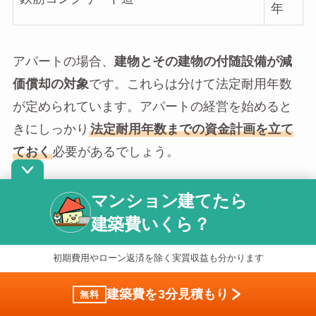
年
アパートの場合、
建物とその建物の付随設備が減
価償却の対象
です。これらは分けて法定耐用年数
が定められています。アパートの経営を始めると
きにしっかり
法定耐用年数までの資金計画を立て
ておく
必要があるでしょう。
マンション建てたら
管理体制
建築費いくら？
初期費用やローン返済を除く実質収益も分かります
アパート経営は
建築したら終わりというわけでは
なく、むしろその後の経営の方が大切
です。竣工
建築費を3分見積もり
無料
後、いかに
入居者を増やし、アパートを管理・維