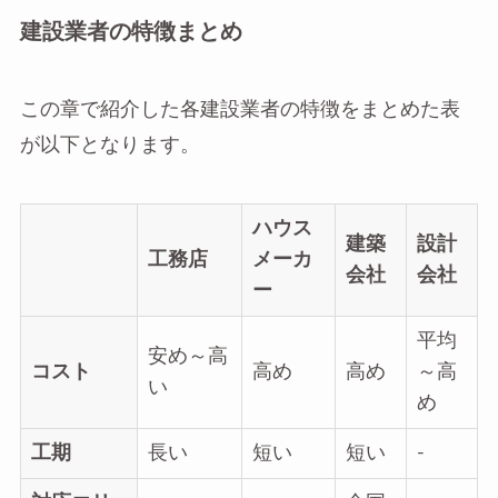
建設業者の特徴まとめ
この章で紹介した各建設業者の特徴をまとめた表
が以下となります。
ハウス
建築
設計
工務店
メーカ
会社
会社
ー
平均
安め～高
コスト
高め
高め
～高
い
め
工期
長い
短い
短い
‐