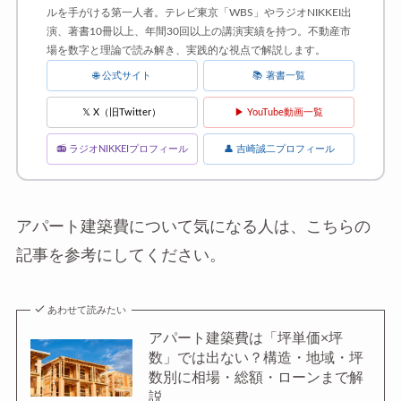
ルを手がける第一人者。テレビ東京「WBS」やラジオNIKKEI出
演、著書10冊以上、年間30回以上の講演実績を持つ。不動産市
場を数字と理論で読み解き、実践的な視点で解説します。
🌐 公式サイト
📚 著書一覧
𝕏 X（旧Twitter）
▶ YouTube動画一覧
📻 ラジオNIKKEIプロフィール
👤 吉崎誠二プロフィール
アパート建築費について気になる人は、こちらの
記事を参考にしてください。
あわせて読みたい
アパート建築費は「坪単価×坪
数」では出ない？構造・地域・坪
数別に相場・総額・ローンまで解
説