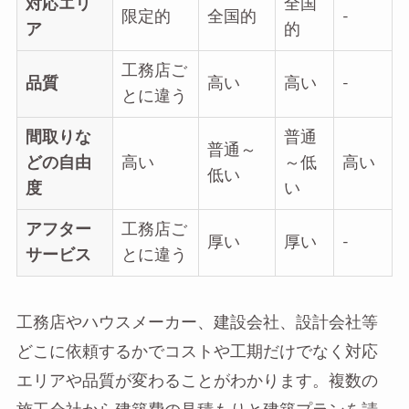
対応エリ
全国
限定的
全国的
‐
ア
的
工務店ご
品質
高い
高い
‐
とに違う
間取りな
普通
普通～
どの自由
高い
～低
高い
低い
度
い
アフター
工務店ご
厚い
厚い
‐
サービス
とに違う
工務店やハウスメーカー、建設会社、設計会社等
どこに依頼するかでコストや工期だけでなく対応
エリアや品質が変わることがわかります。複数の