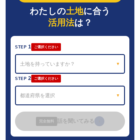
わたしの
土地
に合う
活用法
は？
1
STEP
ご選択ください
土地を持っていますか？
▼
2
STEP
ご選択ください
都道府県を選択
▼
話を聞いてみる
›
完全無料