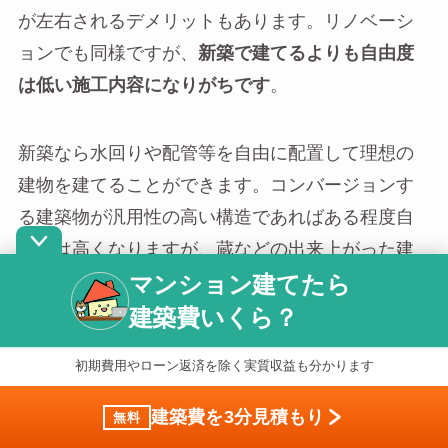
が左右されるデメリットもあります。リノベーシ
ョンでも同様ですが、
新築で建てるよりも自由度
は低い施工内容になりがちです
。
新築なら水回りや配管等を自由に配置して理想の
建物を建てることができます。コンバージョンす
る建築物が汎用性の高い構造であればある程度自
由度は高くなりますが、蔵などの出来上がった建
マンション建てたら
物をコンバージョンする場合には工夫が必要で
建築費いくら？
す。
初期費用やローン返済を除く実質収益も分かります
コンバージョンする場合にはアイデアも必要にな
ってくるので、実績のある土地活用業者に相談し
建築費を3分見積もり
無料
て活用方法を引き出すのが良いでしょう。