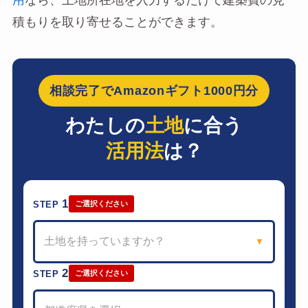
用
なら、土地所在地を入力するだけで建築費の見
積もりを取り寄せることができます。
相談完了でAmazonギフト1000円分
わたしの
土地
に合う
活用法
は？
1
STEP
ご選択ください
土地を持っていますか？
▼
2
STEP
ご選択ください