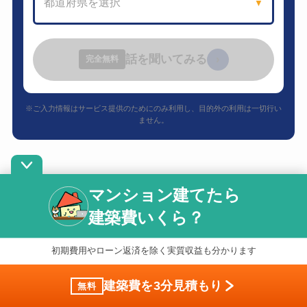
都道府県を選択
▼
話を聞いてみる
›
完全無料
※ご入力情報はサービス提供のためにのみ利用し、目的外の利用は一切行い
ません。
マンション建てたら
成年後見人としてのアパート建築は難しい
建築費いくら？
初期費用やローン返済を除く実質収益も分かります
成年後見人が対象者の財産を利用してアパートの
建築が可能なケースは少ないです。
すべての場合
建築費を3分見積もり
無料
で無理なわけではありませんが、難しいことは理