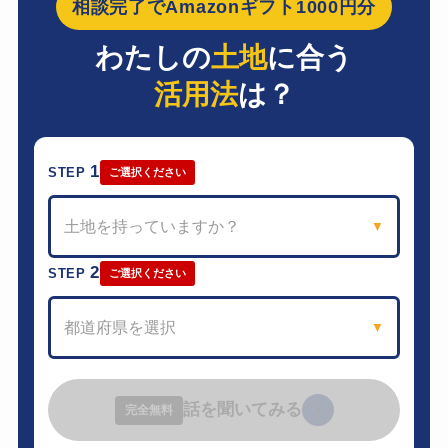
相談完了でAmazonギフト1000円分
わたしの
土地
に合う
活用法
は？
1
STEP
ご選択ください
土地を持っていますか？
▼
2
STEP
ご選択ください
都道府県を選択
▼
話を聞いてみる
›
完全無料