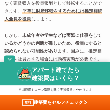
なく家賃収入を役員報酬として移転することがで
きます。
平等に財産移転をするためには推定相続
人全員を役員
にします。
しかし、
未成年者や学生などは実際に仕事をして
いるかどうかの判断が難しいため、役員にすると
認められない可能性があります
。因みに、推定相
続人を社員とする場合には勤務実態が必要です。
アパート建てたら
建築費はいくら？
土地の無償返還に関する届出をする
初期費用やローン返済を除く実質収益も分かります
建物のみを法人に売却する場合、土地は個人のも
建築費をセルフチェック
無料
のであるため借地権が発生します。借地を借りる