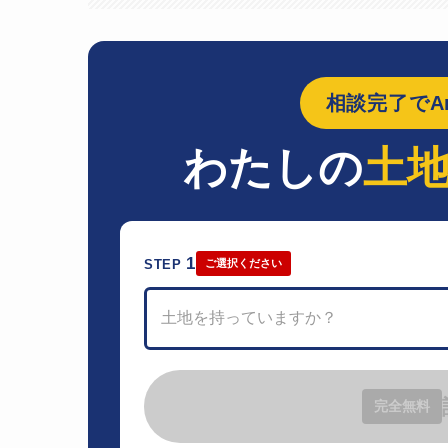
相談完了でAm
わたしの
土
1
STEP
ご選択ください
土地を持っていますか？
完全無料