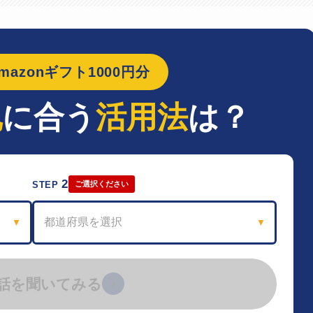
azonギフト1000円分
地
に合う
活用法
は？
2
STEP
ご選択ください
都道府県を選択
▼
▼
話を聞いてみる
›