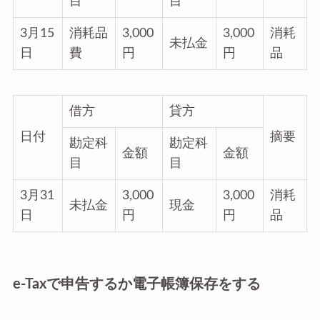
目
目
3月15
消耗品
3,000
3,000
消耗
未払金
日
費
円
円
品
借方
貸方
日付
摘要
勘定科
勘定科
金額
金額
目
目
3月31
3,000
3,000
消耗
未払金
現金
日
円
円
品
e-Taxで申告するか電子帳簿保存をする