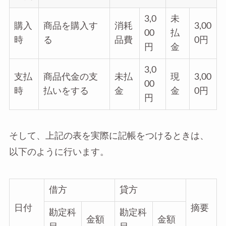
3,0
未
購入
商品を購入す
消耗
3,00
00
払
時
る
品費
0円
円
金
3,0
支払
商品代金の支
未払
現
3,00
00
時
払いをする
金
金
0円
円
そして、上記の表を実際に記帳をつけるときは、
以下のように行います。
借方
貸方
日付
摘要
勘定科
勘定科
金額
金額