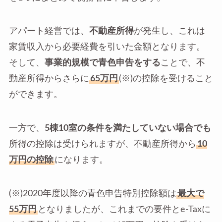
アパート経営では、
不動産所得
が発生し、これは
家賃収入から必要経費を引いた金額となります。
そして、
事業的規模で青色申告をする
ことで、不
動産所得からさらに
65万円
(※)の控除を受けること
ができます。
一方で、
5棟10室の条件を満たしていない場合でも
所得の控除は受けられますが、不動産所得から
10
万円の控除
になります。
(※)2020年度以降の青色申告特別控除額は
最大で
55万円
となりましたが、これまでの要件とe-Taxに