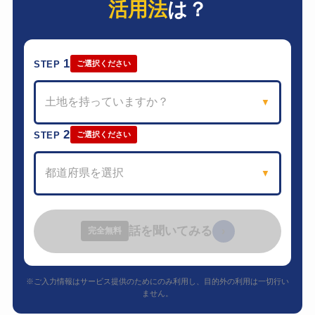
活用法
は？
1
STEP
ご選択ください
土地を持っていますか？
▼
2
STEP
ご選択ください
都道府県を選択
▼
話を聞いてみる
›
完全無料
※ご入力情報はサービス提供のためにのみ利用し、目的外の利用は一切行い
ません。