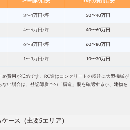
坪単価の目安
10坪の費用目安
3〜4万円/坪
30〜40万円
4〜6万円/坪
40〜60万円
6〜8万円/坪
60〜80万円
1〜3万円/坪
10〜30万円
ため費用が低めです。RC造はコンクリートの粉砕に大型機械が
らない場合は、登記簿謄本の「構造」欄を確認するか、建物を
るケース（主要5エリア）