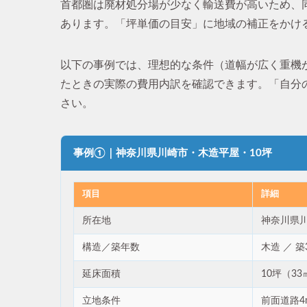
首都圏は廃材処分場が少なく輸送費が高いため、同
あります。「坪単価の目安」に地域の補正をかけ
以下の事例では、理想的な条件（道幅が広く重機
たときの実際の費用内訳を確認できます。「自分
さい。
事例①｜神奈川県川崎市・木造平屋・10坪
項目
詳細
所在地
神奈川県
構造／築年数
木造 ／ 築
延床面積
10坪（33
立地条件
前面道路