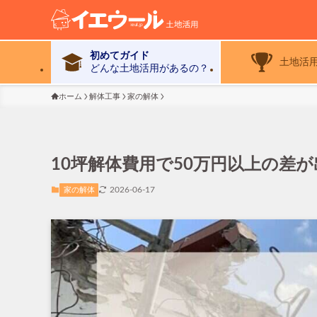
初めてガイド
土地活
どんな土地活用があるの？
ホーム
解体工事
家の解体
10坪解体費用で50万円以上の差
2026-06-17
家の解体