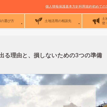
個人情報保護基本方針
利用規約
初めての
土
用の選び方
土地活用の相談先
使
が出る理由と、損しないための3つの準備