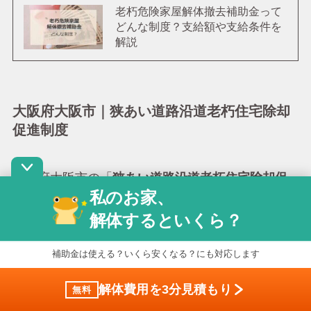
老朽危険家屋解体撤去補助金って
どんな制度？支給額や支給条件を
解説
大阪府大阪市｜狭あい道路沿道老朽住宅除却
促進制度
大阪府大阪市の「
狭あい道路沿道老朽住宅除却促
私のお家、
進制度
」では、市内の指定された対策地区・重点
解体するといくら？
対策地区での解体工事に対し、
解体費用の最大
1/2〜2/3、上限75万円〜100万円
の補助金が支給
補助金は使える？いくら安くなる？にも対応します
されます。
解体費用を3分見積もり
無料