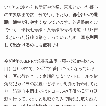
いずれの駅からも新宿や池袋、東京といった都心
の主要駅まで数十分で行けるため、
都心部への通
勤・通学がしやすくなっています
。鉄道路線だけ
でなく、環状七号線・八号線や青梅街道・甲州街
道といった幹線道路も走っているため、
車を利用
して出かけるのにも便利
です。
令和4年の区内の犯罪発生率（犯罪認知件数÷人
口）は0.38%で、23区で2番目に低くなっていま
す。区の行政として定期的な安全パトロールや街
角防犯カメラの設置など様々な対策が行われてた
り、防犯自主団体がパトロールや子供の見守り活
動を行っていたりと地域ぐるみで防犯に取り組ん