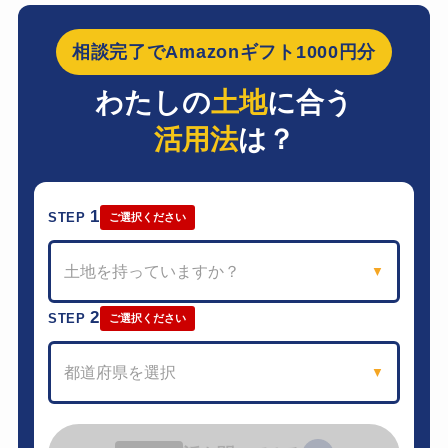
相談完了でAmazonギフト1000円分
わたしの
土地
に合う
活用法
は？
1
STEP
ご選択ください
土地を持っていますか？
▼
2
STEP
ご選択ください
都道府県を選択
▼