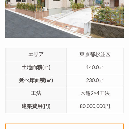
エリア
東京都杉並区
土地面積(㎡)
140.0㎡
延べ床面積(㎡)
230.0㎡
工法
木造2×4工法
建築費用(円)
80,000,000円