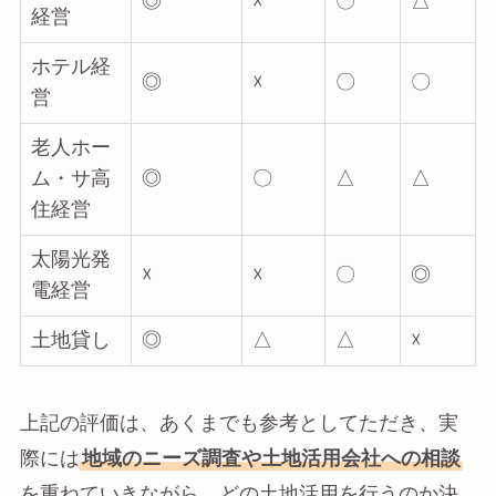
◎
☓
〇
△
経営
ホテル経
◎
☓
〇
〇
営
老人ホー
ム・サ高
◎
〇
△
△
住経営
太陽光発
☓
☓
〇
◎
電経営
土地貸し
◎
△
△
☓
上記の評価は、あくまでも参考としてただき、実
際には
地域のニーズ調査や土地活用会社への相談
を重ねていきながら、どの土地活用を行うのか決