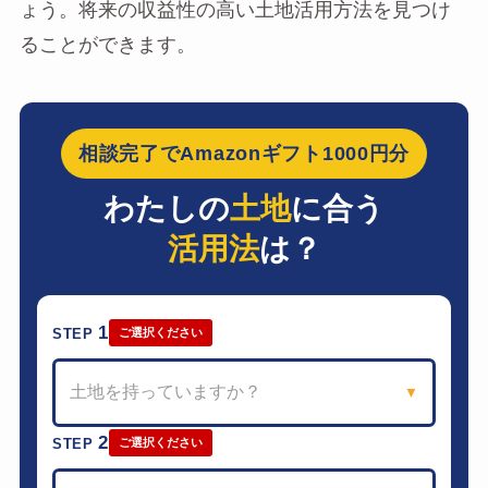
ょう。将来の収益性の高い土地活用方法を見つけ
ることができます。
相談完了でAmazonギフト1000円分
わたしの
土地
に合う
活用法
は？
1
STEP
ご選択ください
土地を持っていますか？
▼
2
STEP
ご選択ください