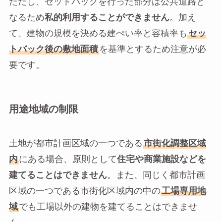
ただし、セットバックを行った部分は公共道路と
なるため
私的利用することができません
。加え
て、建物の規模を決める建ぺい率と容積率も
セッ
トバック後の敷地面積
を基準とするため注意が必
要です。
用途地域の制限
土地が都市計画区域の一つである
市街化調整区域
内
にある場合、原則として
住宅や商業施設などを
建てることはできません
。また、同じく都市計画
区域の一つである市街化区域内の中の
工場専用地
域
でも工場以外の建物を建てることはできませ