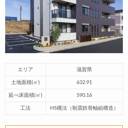
エリア
滋賀県
土地面積(㎡)
632.91
延べ床面積(㎡)
590.16
工法
HS構法（制震鉄骨軸組構造）