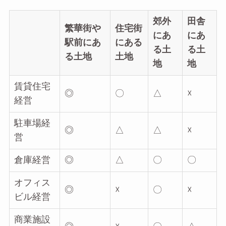
郊外
田舎
繁華街や
住宅街
にあ
にあ
駅前にあ
にある
る土
る土
る土地
土地
地
地
賃貸住宅
◎
〇
△
☓
経営
駐車場経
◎
△
△
☓
営
倉庫経営
◎
△
〇
〇
オフィス
◎
☓
〇
☓
ビル経営
商業施設