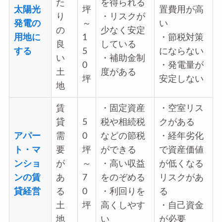
た
を得られる
太陽光
坪
置費用が高
り
・リスクが
発電の
～
い
の
少なく安定
用地に
1
・節税対策
良
している
する
5
にならない
い
・補助金制
0
・発電量が
土
度がある
坪
安定しない
地
賃
・固定資産
・空室リス
貸
5
税や相続税
クがある
アパー
需
0
などの節税
・経年劣化
ト・マ
要
坪
ができる
で資産価値
ンショ
が
～
・高い収益
が低くなる
ンの賃
あ
7
をのぞめる
リスクがあ
貸経営
る
0
・利回りを
る
土
坪
高くしやす
・自己資金
地
い
が必要