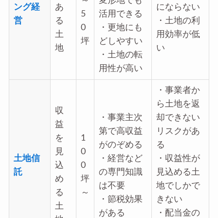
～
変形地でも
ング経
あ
にならない
5
活用できる
営
る
・土地の利
0
・更地にも
土
用効率が低
坪
どしやすい
地
い
・土地の転
用性が高い
・事業者か
ら土地を返
収
・事業主次
却できない
益
第で高収益
リスクがあ
を
1
がのぞめる
る
見
0
土地信
・経営など
・収益性が
込
0
託
の専門知識
見込める土
め
坪
は不要
地でしかで
る
～
・節税効果
きない
土
がある
・配当金の