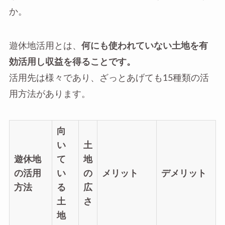
か。
遊休地活用とは、
何にも使われていない土地を有
効活用し収益を得ることです。
活用先は様々であり、ざっとあげても15種類の活
用方法があります。
向
い
土
遊休地
て
地
の活用
い
の
メリット
デメリット
方法
る
広
土
さ
地