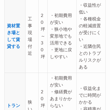
・収益性が
低い
2
・初期費用
工
・各種税金
0
が安い
資材置
事
の軽減措置
坪
・狭小地や
き場と
現
が受けにく
～
変形地でも
して賃
場
い
3
活用できる
貸する
付
・近隣住民
0
・更地に戻
近
とのトラブ
坪
しやすい
ルリスクが
ある
・初期費用
が安い
・収益化ま
2
・修繕費が
でに時間が
0
あまりかか
狭
かかる
トラン
坪
らない
い
・容積率が