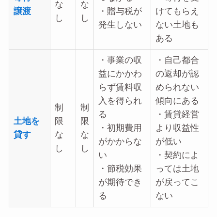
な
な
譲渡
・贈与税が
けてもらえ
し
し
発生しない
ない土地も
ある
・事業の収
・自己都合
益にかかわ
の返却が認
らず賃料収
められない
入を得られ
傾向にある
制
制
る
・賃貸経営
土地を
限
限
・初期費用
より収益性
貸す
な
な
がかからな
が低い
し
し
い
・契約によ
・節税効果
っては土地
が期待でき
が戻ってこ
る
ない