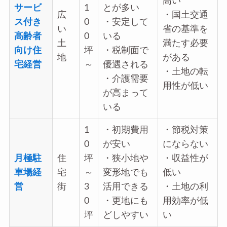
高い
サービ
1
とが多い
広
・国土交通
ス付き
0
・安定して
い
省の基準を
高齢者
0
いる
土
満たす必要
向け住
坪
・税制面で
地
がある
宅経営
～
優遇される
・土地の転
・介護需要
用性が低い
が高まって
いる
1
・初期費用
・節税対策
0
が安い
にならない
月極駐
住
坪
・狭小地や
・収益性が
車場経
宅
～
変形地でも
低い
営
街
3
活用できる
・土地の利
0
・更地にも
用効率が低
坪
どしやすい
い