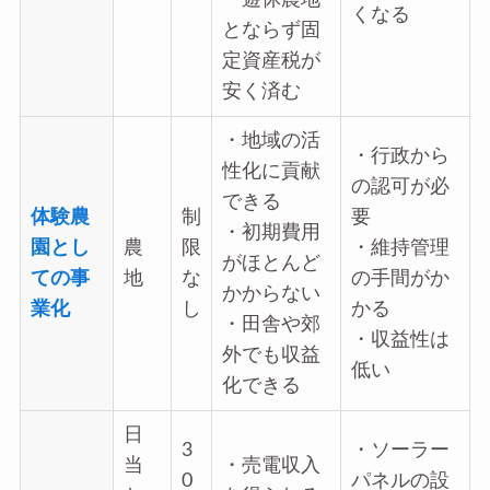
くなる
とならず固
定資産税が
安く済む
・地域の活
・行政から
性化に貢献
の認可が必
できる
体験農
制
要
・初期費用
園とし
農
限
・維持管理
がほとんど
ての事
地
な
の手間がか
かからない
業化
し
かる
・田舎や郊
・収益性は
外でも収益
低い
化できる
日
3
・ソーラー
当
・売電収入
0
パネルの設