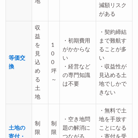
地
減額リスク
がある
収
・契約締結
益
・初期費用
まで難航す
を
1
がかからな
ることが多
見
0
等価交
い
い
込
0
換
・経営など
・収益性が
め
坪
の専門知識
見込める土
る
～
は不要
地でしかで
土
きない
地
・無料で土
・空き地問
地を手放す
制
制
土地の
題の解消に
ことになる
限
限
寄付・
つながる
・寄付を受