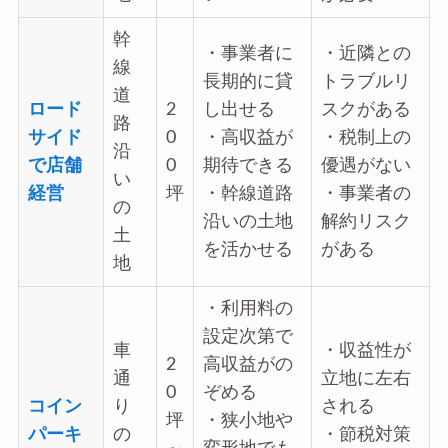
幹
・事業者に
・近隣との
線
長期的に貸
トラブルリ
道
ロード
2
し出せる
スクがある
路
サイド
0
・高収益が
・税制上の
沿
で店舗
0
期待できる
優遇がない
い
経営
坪
・幹線道路
・事業者の
の
沿いの土地
解約リスク
土
を活かせる
がある
地
・利用料の
設定次第で
車
・収益性が
2
高収益がの
通
立地に左右
0
ぞめる
コイン
り
される
坪
・狭小地や
パーキ
の
・節税対策