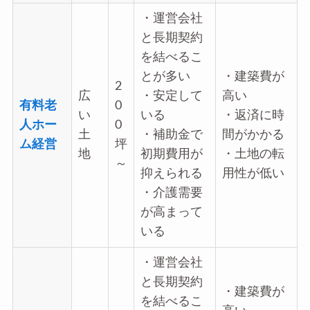
・運営会社
と長期契約
を結べるこ
とが多い
・建築費が
2
広
・安定して
高い
有料老
0
い
いる
・返済に時
人ホー
0
土
・補助金で
間がかかる
ム経営
坪
地
初期費用が
・土地の転
～
抑えられる
用性が低い
・介護需要
が高まって
いる
・運営会社
と長期契約
・建築費が
を結べるこ