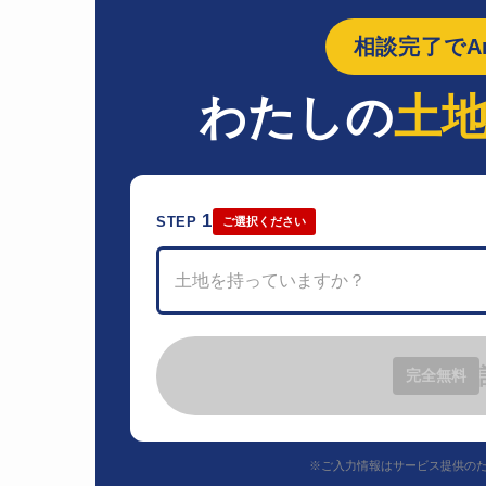
相談完了でAm
わたしの
土
1
STEP
ご選択ください
土地を持っていますか？
完全無料
※ご入力情報はサービス提供の