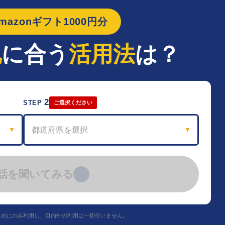
azonギフト1000円分
地
に合う
活用法
は？
2
STEP
ご選択ください
都道府県を選択
▼
▼
話を聞いてみる
›
ためにのみ利用し、目的外の利用は一切行いません。