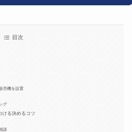
目次
用
販売機を設置
ング
つける決めるコツ
相談