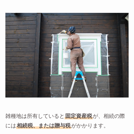
雑種地は所有していると
固定資産税
が、相続の際
には
相続税、または贈与税
がかかります。