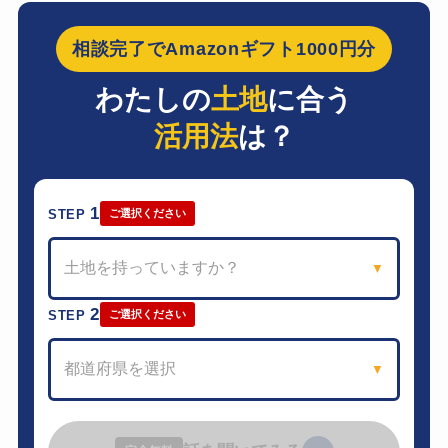
相談完了でAmazonギフト1000円分
わたしの
土地
に合う
活用法
は？
1
STEP
ご選択ください
土地を持っていますか？
▼
2
STEP
ご選択ください
都道府県を選択
▼