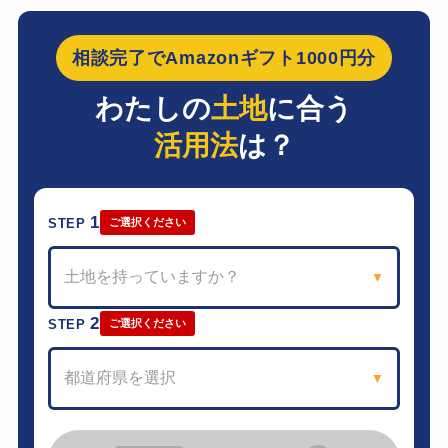
相談完了でAmazonギフト1000円分
わたしの
土地
に合う
活用法
は？
1
STEP
ご選択ください
土地を持っていますか？
▼
2
STEP
ご選択ください
都道府県を選択
▼