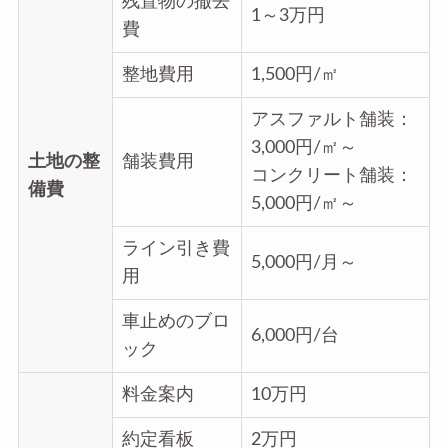
残置物の撤去
1～3万円
費
整地費用
1,500円/㎡
アスファルト舗装：
3,000円/㎡～
土地の整
舗装費用
コンクリート舗装：
備費
5,000円/㎡～
ライン引き費
5,000円/月～
用
車止めのブロ
6,000円/台
ック
料金案内
10万円
約定看板
2万円