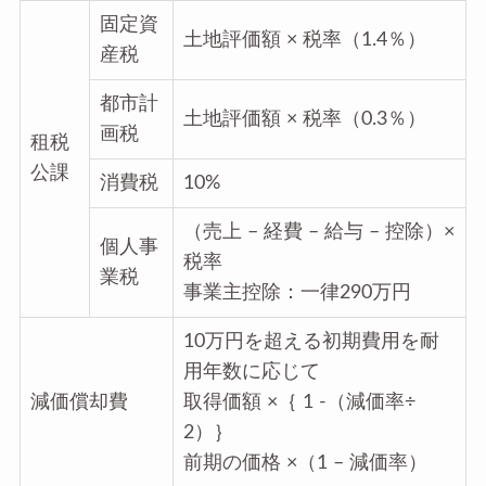
固定資
土地評価額 × 税率（1.4％）
産税
都市計
土地評価額 × 税率（0.3％）
画税
租税
公課
消費税
10%
（売上 – 経費 – 給与 – 控除）×
個人事
税率
業税
事業主控除：一律290万円
10万円を超える初期費用を耐
用年数に応じて
減価償却費
取得価額 ×｛ 1 -（減価率÷
2）｝
前期の価格 ×（1 – 減価率）