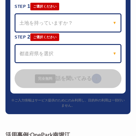
1
STEP
ご選択ください
土地を持っていますか？
▼
2
STEP
ご選択ください
都道府県を選択
▼
話を聞いてみる
›
完全無料
※ご入力情報はサービス提供のためにのみ利用し、目的外の利用は一切行い
ません。
活用事例:OnePark南堀江