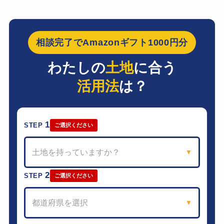
相談完了でAmazonギフト1000円分
わたしの
土地
に合う
活用法
は？
1
STEP
ご選択ください
土地を持っていますか？
▼
2
STEP
ご選択ください
都道府県を選択
▼