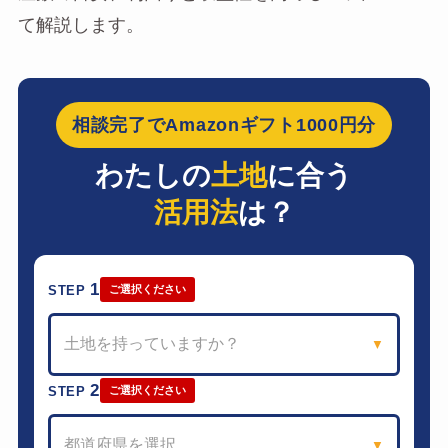
て解説します。
相談完了でAmazonギフト1000円分
わたしの
土地
に合う
活用法
は？
1
STEP
ご選択ください
土地を持っていますか？
▼
2
STEP
ご選択ください
都道府県を選択
▼