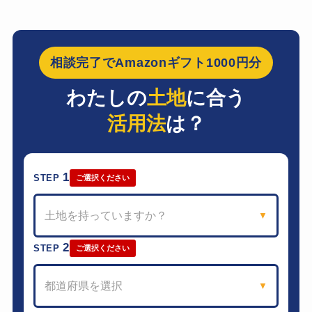
相談完了でAmazonギフト1000円分
わたしの
土地
に合う
活用法
は？
1
STEP
ご選択ください
土地を持っていますか？
▼
2
STEP
ご選択ください
都道府県を選択
▼