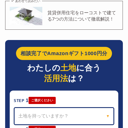
あわせて読みたい
賃貸併用住宅をローコストで建て
る7つの方法について徹底解説！
相談完了でAmazonギフト1000円分
わたしの
土地
に合う
活用法
は？
1
STEP
ご選択ください
土地を持っていますか？
▼