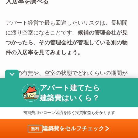
入居率を調べる
アパート経営で最も回避したいリスクは、長期間
に渡り空室になることです。
候補の管理会社が見
つかったら、その管理会社が管理している別の物
件の入居率を見てみましょう。
空室の有無や、空室の状態でどれくらいの期間が
経過しているのかなどをチェックするのがおすす
アパート建てたら
めです。空室がなかったり、短い期間ですぐに入
建築費はいくら？
居者が決まっていたりすれば、安定して入居者を
見つける能力があると判断できます。
初期費用やローン返済を除く実質収益も分かります
建築費をセルフチェック
無料
管理している戸数が多いというのも判断基準の1つ