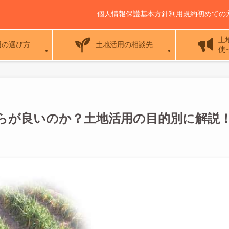
個人情報保護基本方針
利用規約
初めての
土
用の選び方
土地活用の相談先
使
らが良いのか？土地活用の目的別に解説