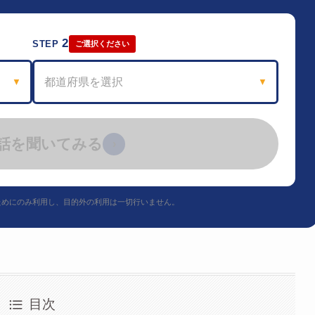
2
STEP
ご選択ください
都道府県を選択
▼
▼
話を聞いてみる
›
ためにのみ利用し、目的外の利用は一切行いません。
目次