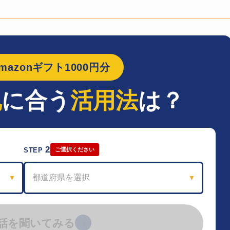
azonギフト1000円分
地
に合う
活用法
は？
2
STEP
ご選択ください
都道府県を選択
▼
▼
話を聞いてみる
›