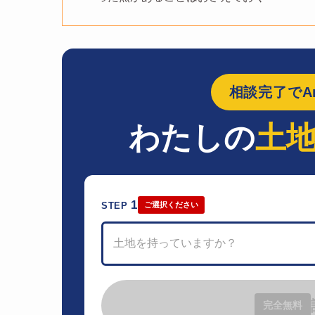
相談完了でAm
わたしの
土
1
STEP
ご選択ください
土地を持っていますか？
完全無料