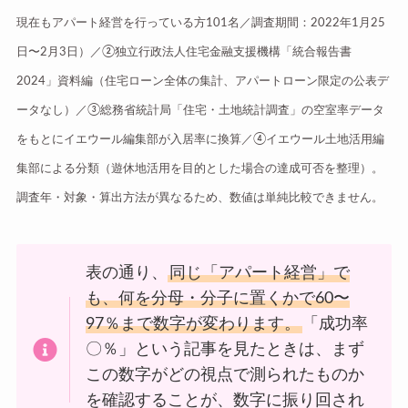
現在もアパート経営を行っている方101名／調査期間：2022年1月25
日〜2月3日）／②独立行政法人住宅金融支援機構「統合報告書
2024」資料編（住宅ローン全体の集計、アパートローン限定の公表デ
ータなし）／③総務省統計局「住宅・土地統計調査」の空室率データ
をもとにイエウール編集部が入居率に換算／④イエウール土地活用編
集部による分類（遊休地活用を目的とした場合の達成可否を整理）。
調査年・対象・算出方法が異なるため、数値は単純比較できません。
表の通り、
同じ「アパート経営」で
も、何を分母・分子に置くかで60〜
97％まで数字が変わります。
「成功率
〇％」という記事を見たときは、まず
この数字がどの視点で測られたものか
を確認することが、数字に振り回され