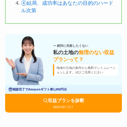
④結局、成功率はあなたの目的のハード
ル次第
ー 絶対に失敗したくない
私の土地の
無理のない収益
プランって？
地域や立地の条件から無料でシミュレーシ
ョンします。ぜひご活用ください
相談完了でAmazonギフト券1,000円分
収益プランを診断
簡単60秒で完了