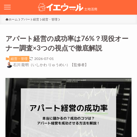
ホーム
アパート経営
経営・管理
アパート経営の成功率は76%？現役オー
ナー調査×3つの視点で徹底解説
2026-07-01
経営・管理
石川 龍明（いしかわ りゅうめい）【監修者】