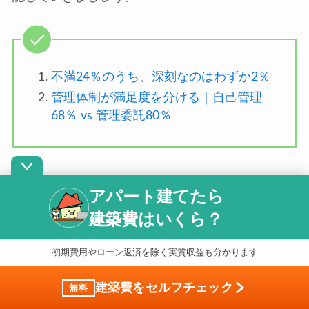
不満24％のうち、深刻なのはわずか2％
管理体制が満足度を分ける｜自己管理
68％ vs 管理委託80％
アパート建てたら
不満24％のうち、深刻なのはわずか2％
建築費はいくら？
当社では、現在もアパート経営を行っている方101
初期費用やローン返済を除く実質収益も分かります
人を対象に独自調査を実施しました。調査期間は
建築費をセルフチェック
無料
2022年1月25日から2月3日です。経営の満足度を