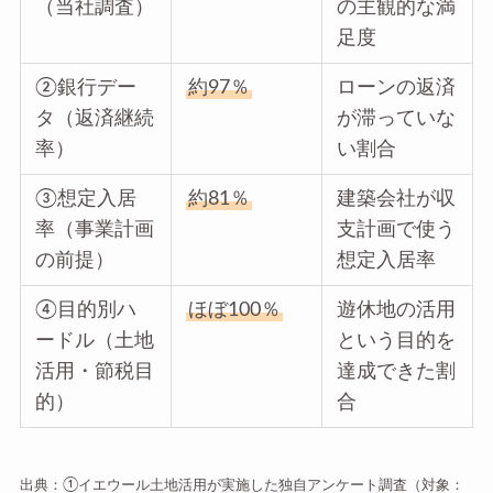
（当社調査）
の主観的な満
足度
②銀行デー
約97％
ローンの返済
タ（返済継続
が滞っていな
率）
い割合
③想定入居
約81％
建築会社が収
率（事業計画
支計画で使う
の前提）
想定入居率
④目的別ハ
ほぼ100％
遊休地の活用
ードル（土地
という目的を
活用・節税目
達成できた割
的）
合
出典：①イエウール土地活用が実施した独自アンケート調査（対象：