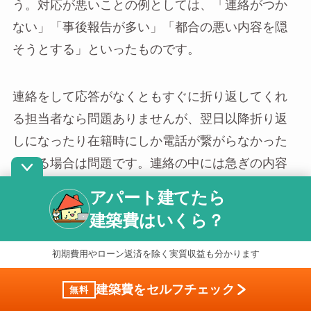
う。対応が悪いことの例としては、「連絡がつか
ない」「事後報告が多い」「都合の悪い内容を隠
そうとする」といったものです。
連絡をして応答がなくともすぐに折り返してくれ
る担当者なら問題ありませんが、翌日以降折り返
しになったり在籍時にしか電話が繋がらなかった
りする場合は問題です。連絡の中には急ぎの内容
もあるため、
連携を密に取れないような担当者は
アパート建てたら
避けるべき
です。
建築費はいくら？
また、オーナーの了承を得ずに行動をして事後報
初期費用やローン返済を除く実質収益も分かります
告ばかりの管理会社も危険です。オーナーの知ら
建築費をセルフチェック
無料
ないところで知らない支出が発生し、
多額の請求