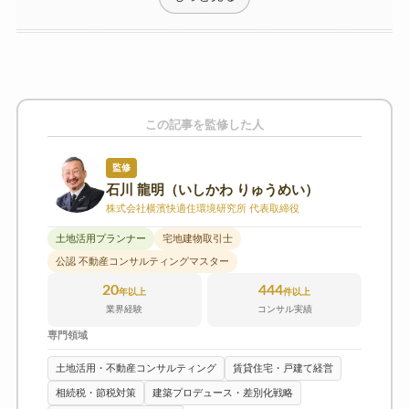
この記事を監修した人
監修
石川 龍明（いしかわ りゅうめい）
株式会社横濱快適住環境研究所 代表取締役
土地活用プランナー
宅地建物取引士
公認 不動産コンサルティングマスター
20
444
年以上
件以上
業界経験
コンサル実績
専門領域
土地活用・不動産コンサルティング
賃貸住宅・戸建て経営
相続税・節税対策
建築プロデュース・差別化戦略