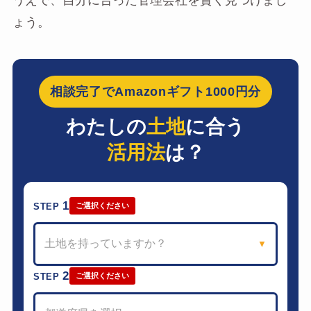
うえで、自分に合った管理会社を賢く見つけまし
ょう。
相談完了でAmazonギフト1000円分
わたしの
土地
に合う
活用法
は？
1
STEP
ご選択ください
土地を持っていますか？
▼
2
STEP
ご選択ください