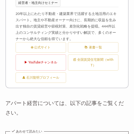
経営者・地主向けセミナー
20年以上にわたり不動産・建築業界で活躍する土地活用のエキ
スパート。地主や不動産オーナー向けに、長期的に収益を生み
出す独自の賃貸経営や節税対策、差別化戦略を提唱。444件以
上のコンサルティング実績と分かりやすい解説で、多くのオー
ナーから絶大な信頼を得ています。
🌐 公式サイト
📚 著書一覧
📰 全国賃貸住宅新聞（with
▶ YouTubeチャンネル
T）
👤 石川龍明プロフィール
アパート経営については、以下の記事をご覧くだ
さい。
あわせて読みたい