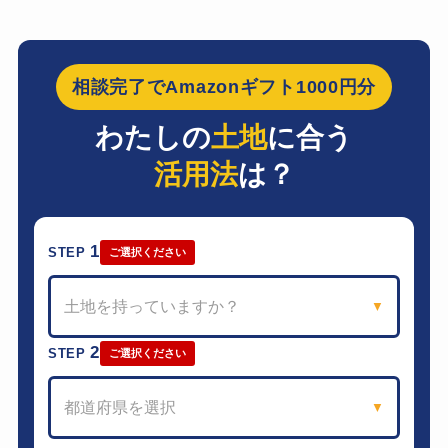
相談完了でAmazonギフト1000円分
わたしの
土地
に合う
活用法
は？
1
STEP
ご選択ください
土地を持っていますか？
▼
2
STEP
ご選択ください
都道府県を選択
▼