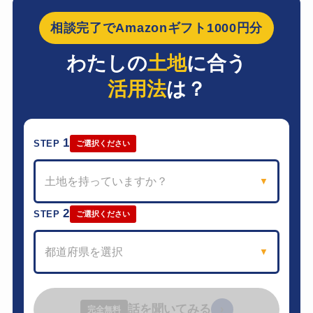
相談完了でAmazonギフト1000円分
わたしの
土地
に合う
活用法
は？
1
STEP
ご選択ください
土地を持っていますか？
▼
2
STEP
ご選択ください
都道府県を選択
▼
話を聞いてみる
›
完全無料